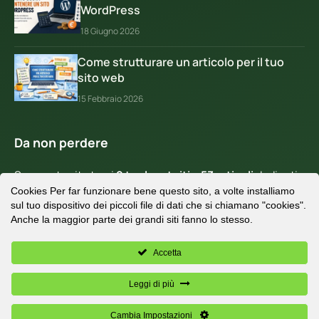
WordPress
18 Giugno 2026
Come strutturare un articolo per il tuo
sito web
15 Febbraio 2026
Da non perdere
Su questo sito trovi
9 tool gratuiti
e
53 articoli
dedicati
Cookies Per far funzionare bene questo sito, a volte installiamo
a WordPress, SEO e sviluppo web.
sul tuo dispositivo dei piccoli file di dati che si chiamano "cookies".
Contattami
per una consulenza gratuita.
Anche la maggior parte dei grandi siti fanno lo stesso.
Accetta
Leggi di più
Michele Bruno - Mickyhood © 2008 - 2026 All rights reserved | P.IVA
IT 04942750284 |
Privacy Policy
|
Cookie Policy
Cambia Impostazioni