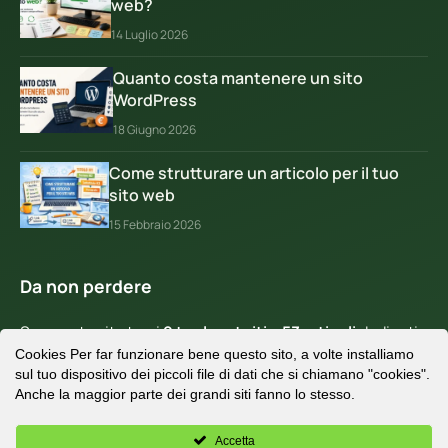
web?
14 Luglio 2026
Quanto costa mantenere un sito
WordPress
18 Giugno 2026
Come strutturare un articolo per il tuo
sito web
15 Febbraio 2026
Da non perdere
Su questo sito trovi
9 tool gratuiti
e
53 articoli
dedicati
Cookies Per far funzionare bene questo sito, a volte installiamo
a WordPress, SEO e sviluppo web.
sul tuo dispositivo dei piccoli file di dati che si chiamano "cookies".
Contattami
per una consulenza gratuita.
Anche la maggior parte dei grandi siti fanno lo stesso.
Accetta