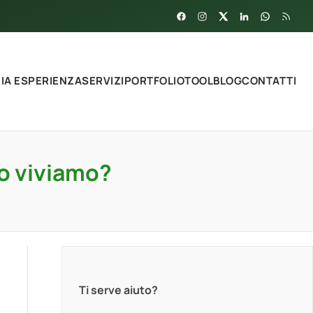
MIA ESPERIENZA
SERVIZI
PORTFOLIO
TOOL
BLOG
CONTATTI
ro viviamo?
Ti serve aiuto?