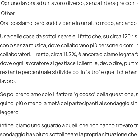
Ognuno lavora ad un lavoro diverso, senza interagire con i 
Other
Ora possiamo però suddividerle in un altro modo, andando q
Una delle cose da sottolineare è il fatto che, su circa 120 r
con o senza musica, dove collaborano più persone o comunq
collaboratori. Il resto, circa 11.2%, è ancora diciamo legata
dove ogni lavoratore si gestisce i clienti e, devo dire, purtr
restante percentuale si divide poi in “altro” e quelli che h
lavoro.
Se poi prendiamo solo il fattore “giocoso” della questione, 
quindi più o meno la metà dei partecipanti al sondaggio si
leggero.
Infine, diamo uno sguardo a quelli che non hanno trovato tr
sondaggio ha voluto sottolineare la propria situazione che