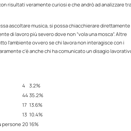
con risultati veramente curiosi e che andrò ad analizzare tr
possa ascoltare musica, si possa chiacchierare direttamente
nte di lavoro più severo dove non “vola una mosca”. Altre
to l’ambiente ovvero se chi lavora non interagisce con i
iaramente c’è anche chi ha comunicato un disagio lavorativ
4
3.2%
44
35.2%
17
13.6%
13
10.4%
iù persone
20
16%