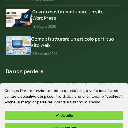
Quanto costa mantenere un sito
WordPress
18 Giugno 2026
Come strutturare un articolo per il tuo
sito web
15 Febbraio 2026
Da non perdere
Su questo sito trovi
9 tool gratuiti
e
53 articoli
dedicati
Cookies Per far funzionare bene questo sito, a volte installiamo
a WordPress, SEO e sviluppo web.
sul tuo dispositivo dei piccoli file di dati che si chiamano "cookies".
Contattami
per una consulenza gratuita.
Anche la maggior parte dei grandi siti fanno lo stesso.
Accetta