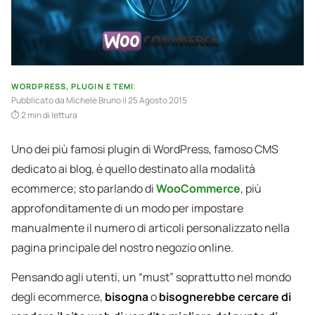
WORDPRESS, PLUGIN E TEMI
|
Pubblicato da
Michele Bruno
il 25 Agosto 2015
2 min di lettura
Uno dei più famosi plugin di WordPress, famoso CMS
dedicato ai blog, è quello destinato alla modalità
ecommerce; sto parlando di
WooCommerce
, più
approfonditamente di un modo per impostare
manualmente il numero di articoli personalizzato nella
pagina principale del nostro negozio online.
Pensando agli utenti, un “must” soprattutto nel mondo
degli ecommerce,
bisogna
o
bisognerebbe
cercare di