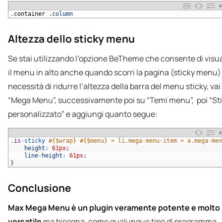
1
.
container
.
column
Altezza dello sticky menu
Se stai utilizzando l’opzione BeTheme che consente di visu
il menu in alto anche quando scorri la pagina (sticky menu) 
necessità di ridurre l’altezza della barra del menu sticky, vai
“Mega Menu”, successivamente poi su “Temi menu”, poi “Sti
personalizzato” e aggiungi quanto segue:
1
.
is
-
sticky
#{$wrap} #{$menu} > li.mega-menu-item > a.mega-men
2
height
:
61px
;
3
line
-
height
:
61px
;
4
}
Conclusione
Max Mega Menu è un plugin veramente potente e molto
versatile
ma bisogna, come qualunque tipo di programma,