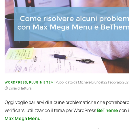
Pubblicato da
Michele Bruno
il 22 Febbraio 202
WORDPRESS, PLUGIN E TEMI
|
2 min di lettura
Oggi voglio parlarvi di alcune problematiche che potrebber
verificarsi utilizzando il tema per WordPress
BeTheme
con i
Max Mega Menu
.