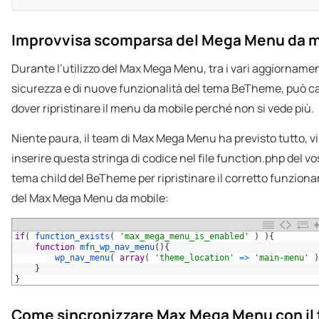
Improvvisa scomparsa del Mega Menu da m
Durante l’utilizzo del Max Mega Menu, tra i vari aggiornamen
sicurezza e di nuove funzionalità del tema BeTheme, può ca
dover ripristinare il menu da mobile perché non si vede più.
Niente paura, il team di Max Mega Menu ha previsto tutto, v
inserire questa stringa di codice nel file function.php del vo
tema child del BeTheme per ripristinare il corretto funzio
del Max Mega Menu da mobile:
1
if
(
function_exists
(
'max_mega_menu_is_enabled'
)
)
{
2
function
mfn_wp_nav_menu
(
)
{
3
wp_nav_menu
(
array
(
'theme_location'
=
>
'main-menu'
)
4
}
5
}
Come sincronizzare Max Mega Menu con il