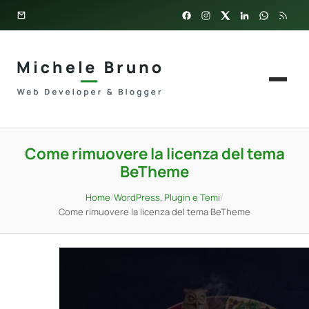
Come rimuovere la licenza del tema
BeTheme
Home
/
WordPress, Plugin e Temi
/
Come rimuovere la licenza del tema BeTheme