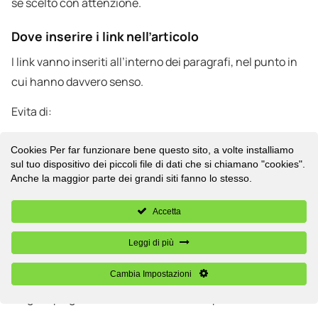
se scelto con attenzione.
Dove inserire i link nell’articolo
I link vanno inseriti all’interno dei paragrafi, nel punto in
cui hanno davvero senso.
Evita di:
accumulare troppi link nello stesso paragrafo;
Cookies Per far funzionare bene questo sito, a volte installiamo
inserire link senza spiegare perché sono utili;
sul tuo dispositivo dei piccoli file di dati che si chiamano "cookies".
Anche la maggior parte dei grandi siti fanno lo stesso.
aggiungere link solo per “riempire” il testo.
Accetta
Come scrivere il testo del link
Leggi di più
Il testo cliccabile del link deve essere chiaro e descrittivo.
Cambia Impostazioni
Evita frasi generiche come “clicca qui” o “leggi di più”.
Meglio spiegare cosa il lettore troverà aprendo il link.